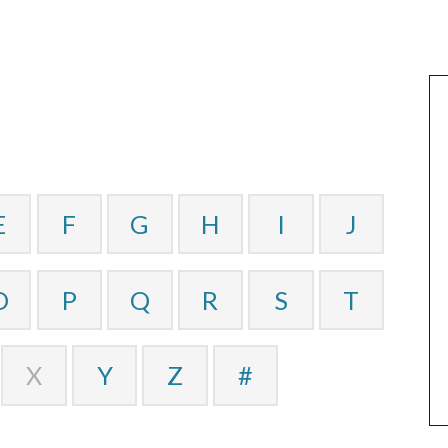
E
F
G
H
I
J
O
P
Q
R
S
T
X
Y
Z
#