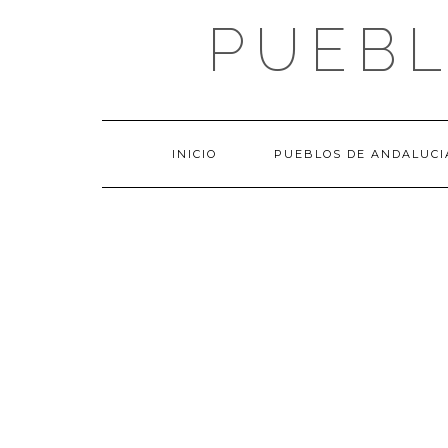
Saltar
PUEBL
al
contenido
INICIO
PUEBLOS DE ANDALUCI