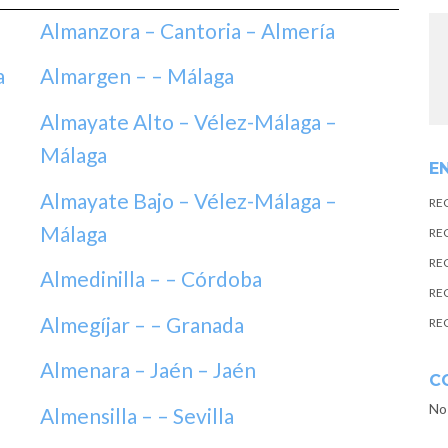
Almanzora – Cantoria – Almería
a
Almargen – – Málaga
Almayate Alto – Vélez-Málaga –
Málaga
E
Almayate Bajo – Vélez-Málaga –
RE
Málaga
RE
RE
Almedinilla – – Córdoba
RE
Almegíjar – – Granada
RE
Almenara – Jaén – Jaén
C
No
Almensilla – – Sevilla