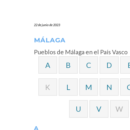
22 de junio de 2023
MÁLAGA
Pueblos de Málaga en el País Vasco
A
B
C
D
K
L
M
N
U
V
W
A