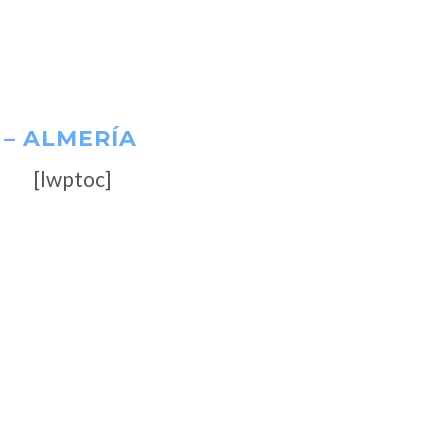
 – ALMERÍA
[lwptoc]