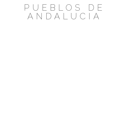
Saltar
PUEBLOS DE
al
ANDALUCIA
contenido