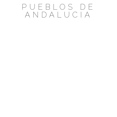
Saltar
PUEBLOS DE
al
ANDALUCIA
contenido