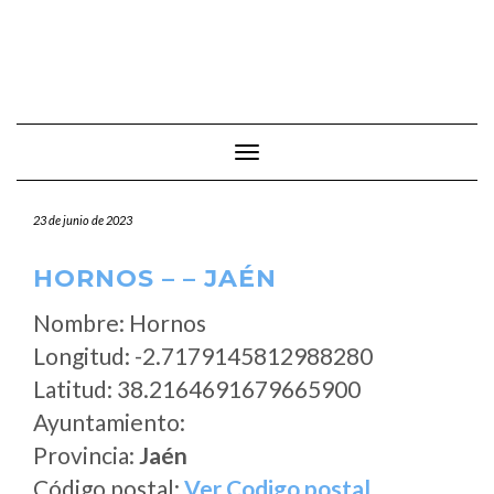
Cambiar modo de navegación
23 de junio de 2023
HORNOS – – JAÉN
Nombre: Hornos
Longitud: -2.7179145812988280
Latitud: 38.2164691679665900
Ayuntamiento:
Provincia:
Jaén
Código postal:
Ver Codigo postal