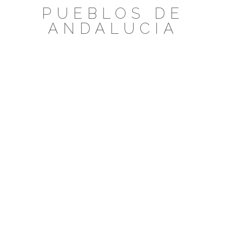
Saltar
PUEBLOS DE
al
ANDALUCIA
contenido