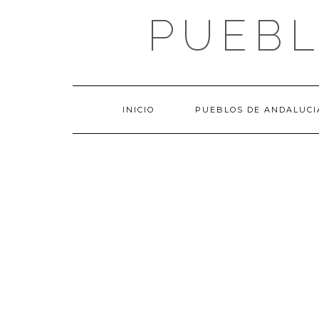
Saltar
PUEBL
al
contenido
INICIO
PUEBLOS DE ANDALUCI