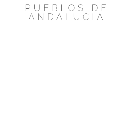
Saltar
PUEBLOS DE
al
ANDALUCIA
contenido