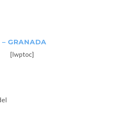
O – GRANADA
[lwptoc]
del