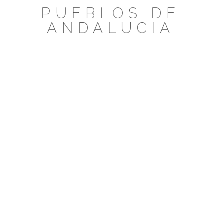
Saltar
PUEBLOS DE
al
ANDALUCIA
contenido