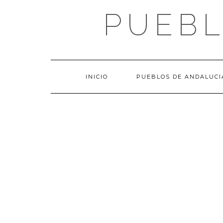
Saltar
PUEBL
al
contenido
INICIO
PUEBLOS DE ANDALUCI