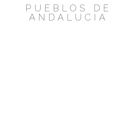
Saltar
PUEBLOS DE
al
ANDALUCIA
contenido