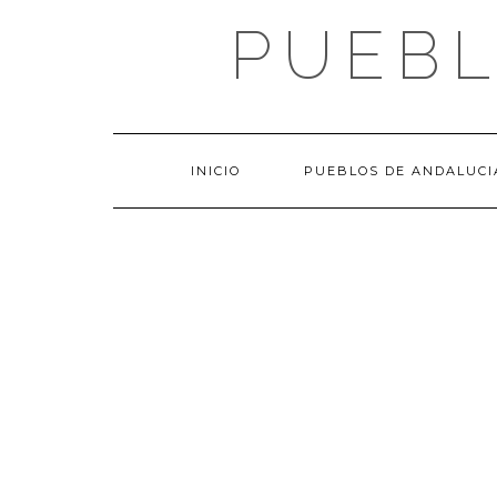
Saltar
PUEBL
al
contenido
INICIO
PUEBLOS DE ANDALUCI