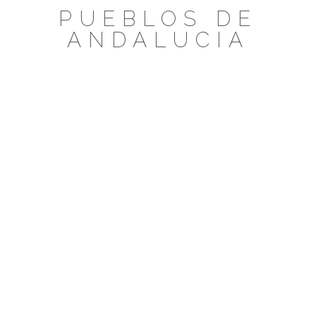
Saltar
PUEBLOS DE
al
ANDALUCIA
contenido