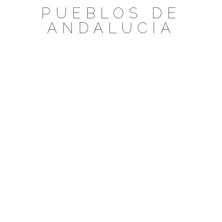
Saltar
PUEBLOS DE
al
ANDALUCIA
contenido