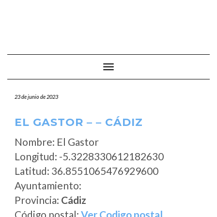
Cambiar modo de navegación
23 de junio de 2023
EL GASTOR – – CÁDIZ
Nombre: El Gastor
Longitud: -5.3228330612182630
Latitud: 36.8551065476929600
Ayuntamiento:
Provincia:
Cádiz
Código postal:
Ver Codigo postal