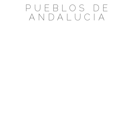
Saltar
PUEBLOS DE
al
ANDALUCIA
contenido