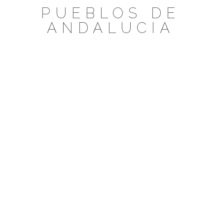
Saltar
PUEBLOS DE
al
ANDALUCIA
contenido