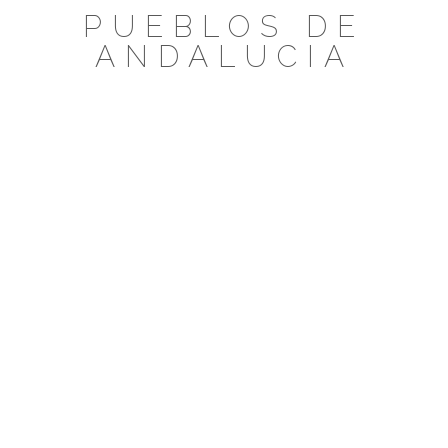
Saltar
PUEBLOS DE
al
ANDALUCIA
contenido