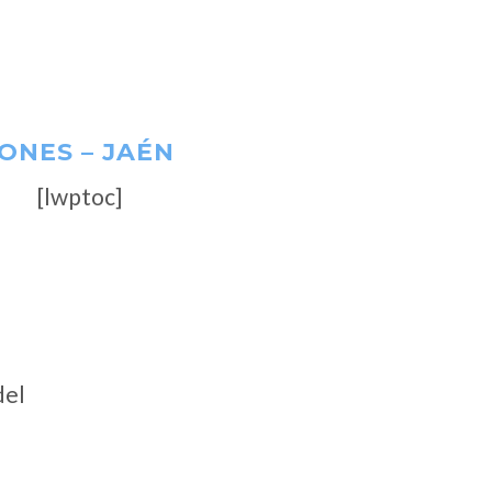
ONES – JAÉN
[lwptoc]
del