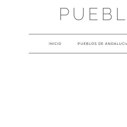
Saltar
PUEBL
al
contenido
INICIO
PUEBLOS DE ANDALUCI