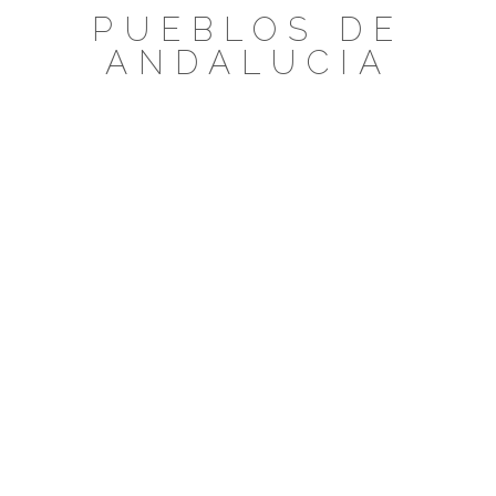
Saltar
PUEBLOS DE
al
ANDALUCIA
contenido