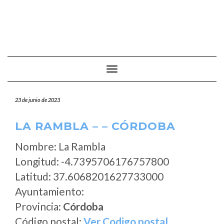
Cambiar modo de navegación
23 de junio de 2023
LA RAMBLA – – CÓRDOBA
Nombre: La Rambla
Longitud: -4.7395706176757800
Latitud: 37.6068201627733000
Ayuntamiento:
Provincia:
Córdoba
Código postal:
Ver Codigo postal