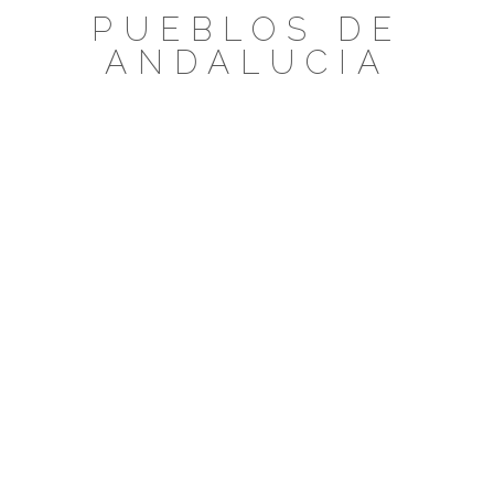
Saltar
PUEBLOS DE
al
ANDALUCIA
contenido