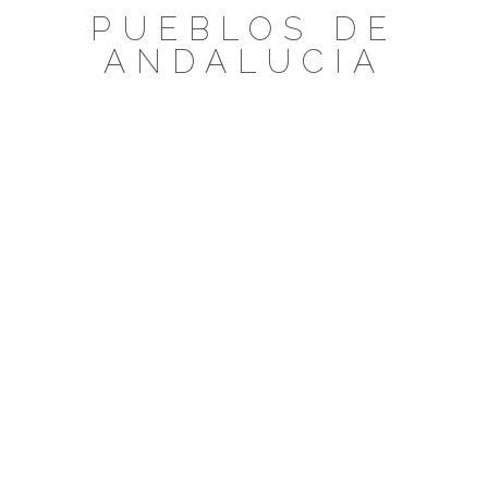
Saltar
PUEBLOS DE
al
ANDALUCIA
contenido