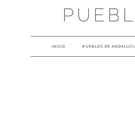
Saltar
PUEBL
al
contenido
INICIO
PUEBLOS DE ANDALUCI