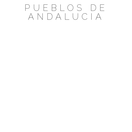
Saltar
PUEBLOS DE
al
ANDALUCIA
contenido