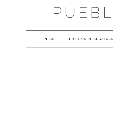
Saltar
PUEBL
al
contenido
INICIO
PUEBLOS DE ANDALUCI