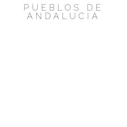
Saltar
PUEBLOS DE
al
ANDALUCIA
contenido