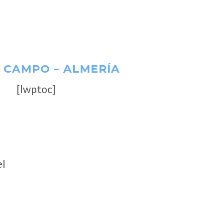
L CAMPO – ALMERÍA
[lwptoc]
el