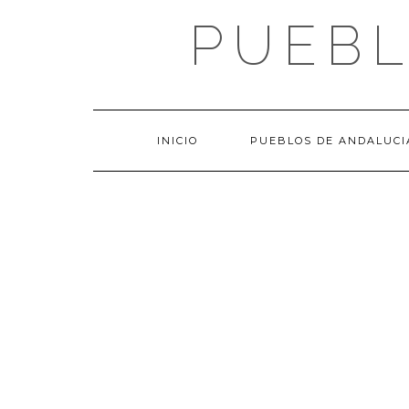
Saltar
PUEBL
al
contenido
INICIO
PUEBLOS DE ANDALUCI