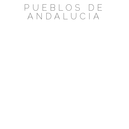
Saltar
PUEBLOS DE
al
ANDALUCIA
contenido