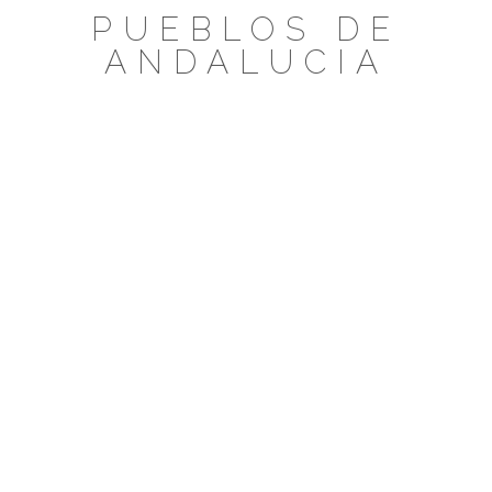
Saltar
PUEBLOS DE
al
ANDALUCIA
contenido