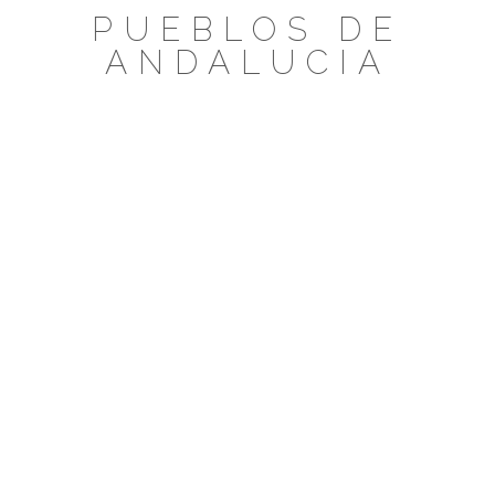
Saltar
PUEBLOS DE
al
ANDALUCIA
contenido