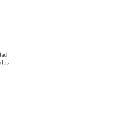
dad
 los