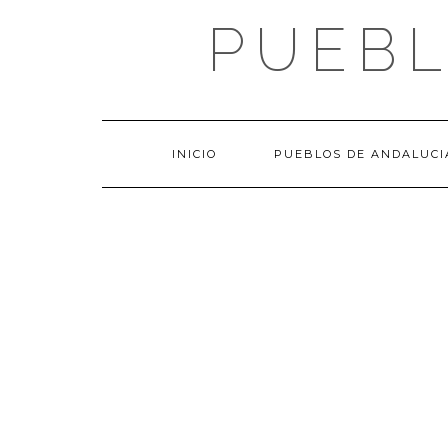
Saltar
PUEBL
al
contenido
INICIO
PUEBLOS DE ANDALUCI