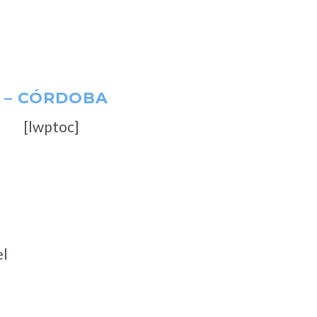
 – CÓRDOBA
[lwptoc]
el