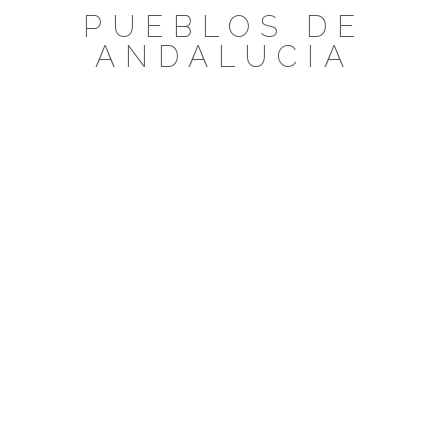
Saltar
PUEBLOS DE
al
ANDALUCIA
contenido