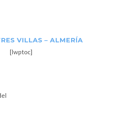
TRES VILLAS – ALMERÍA
[lwptoc]
del