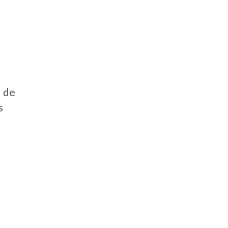
d de
s