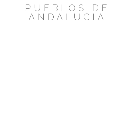
Saltar
PUEBLOS DE
al
ANDALUCIA
contenido