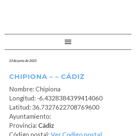
Cambiar modo de navegación
23 de junio de 2023
CHIPIONA – – CÁDIZ
Nombre: Chipiona
Longitud: -6.4328384399414060
Latitud: 36.7327622708769600
Ayuntamiento:
Provincia:
Cádiz
Código postal:
Ver Codigo postal