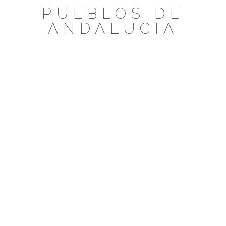
Saltar
PUEBLOS DE
al
ANDALUCIA
contenido