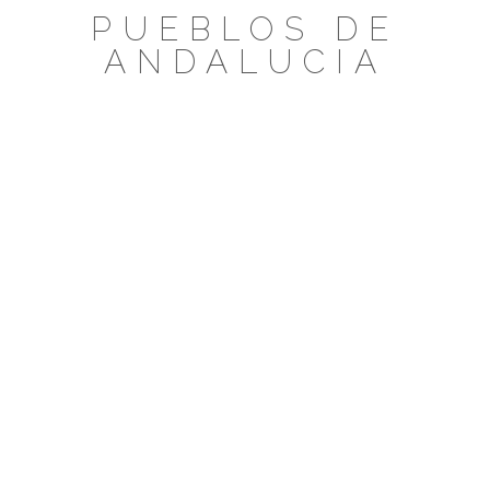
Saltar
PUEBLOS DE
al
ANDALUCIA
contenido