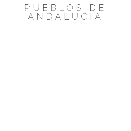
Saltar
PUEBLOS DE
al
ANDALUCIA
contenido