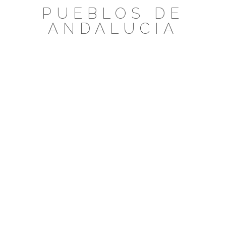
Saltar
PUEBLOS DE
al
ANDALUCIA
contenido