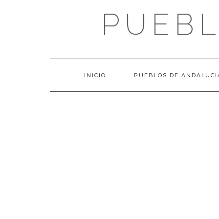
Saltar
PUEBL
al
contenido
INICIO
PUEBLOS DE ANDALUCI