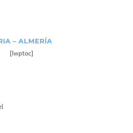
IA – ALMERÍA
[lwptoc]
el