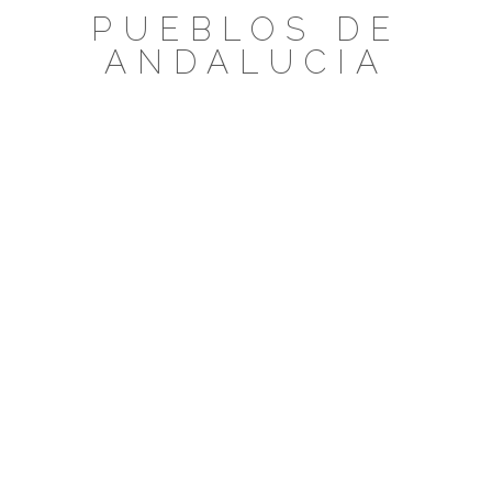
Saltar
PUEBLOS DE
al
ANDALUCIA
contenido