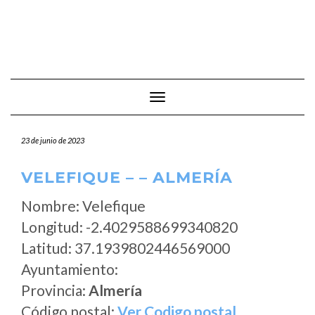
Cambiar modo de navegación
23 de junio de 2023
VELEFIQUE – – ALMERÍA
Nombre: Velefique
Longitud: -2.4029588699340820
Latitud: 37.1939802446569000
Ayuntamiento:
Provincia:
Almería
Código postal:
Ver Codigo postal