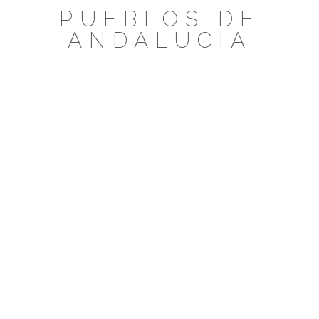
Saltar
PUEBLOS DE
al
ANDALUCIA
contenido