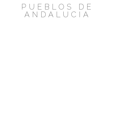
Saltar
PUEBLOS DE
al
ANDALUCIA
contenido