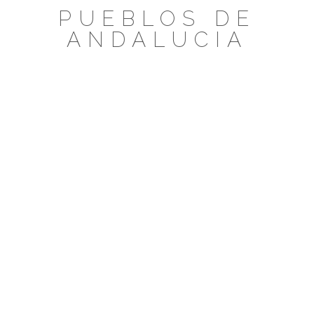
Saltar
PUEBLOS DE
al
ANDALUCIA
contenido