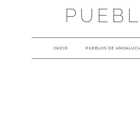
Saltar
PUEBL
al
contenido
INICIO
PUEBLOS DE ANDALUCI