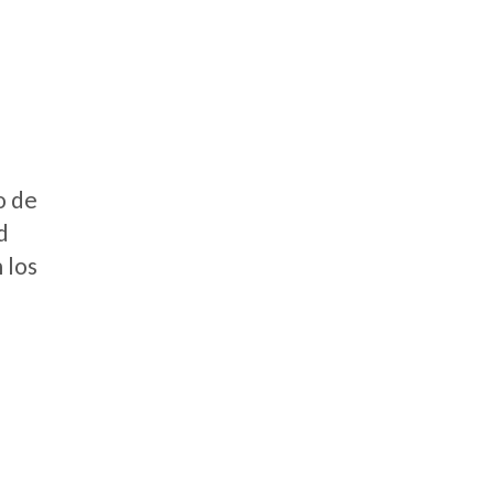
o de
d
 los