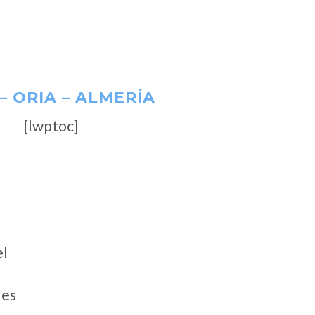
– ORIA – ALMERÍA
[lwptoc]
el
les