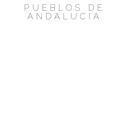
Saltar
PUEBLOS DE
al
ANDALUCIA
contenido