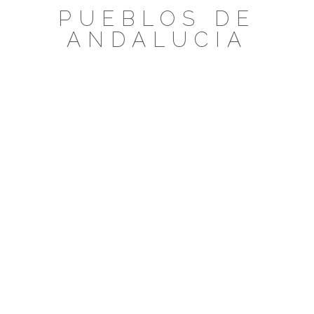
Saltar
PUEBLOS DE
al
ANDALUCIA
contenido