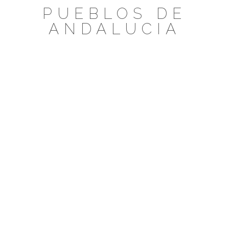
Saltar
PUEBLOS DE
al
ANDALUCIA
contenido