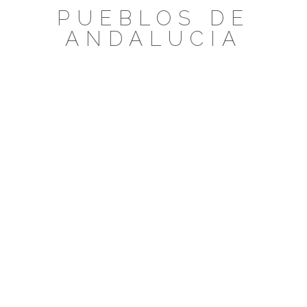
Saltar
PUEBLOS DE
al
ANDALUCIA
contenido