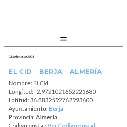
Cambiar modo de navegación
23 de junio de 2023
EL CID – BERJA – ALMERÍA
Nombre: El Cid
Longitud: -2.9721021652221680
Latitud: 36.8832592762993600
Ayuntamiento:
Berja
Provincia:
Almería
Código postal:
Ver Codigo postal