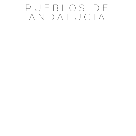
Saltar
PUEBLOS DE
al
ANDALUCIA
contenido