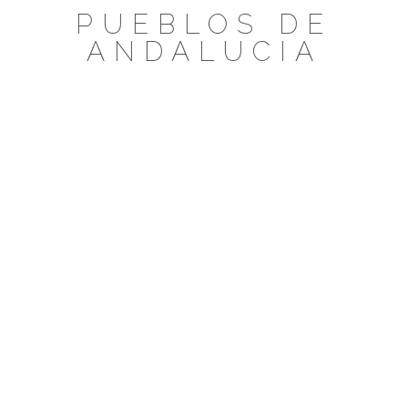
Saltar
PUEBLOS DE
al
ANDALUCIA
contenido