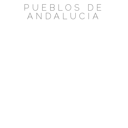
Saltar
PUEBLOS DE
al
ANDALUCIA
contenido